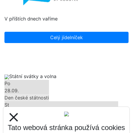
V příštích dnech vaříme
Celý jídelníček
Státní svátky a volna
Po
28.09.
Den české státnosti
St
28.10.
close
Den vzniku samostatného československého státu
Út
Tato webová stránka používá cookies