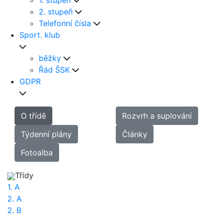
1. stupeň
2. stupeň
Telefonní čísla
Sport. klub
běžky
Řád ŠSK
GDPR
O třídě
Rozvrh a suplování
Týdenní plány
Články
Fotoalba
Třídy
1. A
2. A
2. B