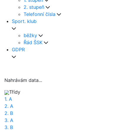
1. stupeň
2. stupeň
Telefonní čísla
Sport. klub
běžky
Řád ŠSK
GDPR
Nahrávám data...
Třídy
1. A
2. A
2. B
3. A
3. B