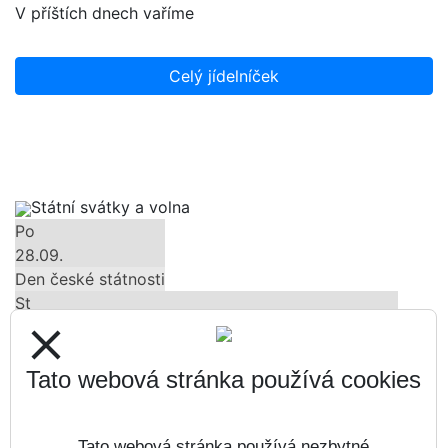
V příštích dnech vaříme
Celý jídelníček
Státní svátky a volna
Po
28.09.
Den české státnosti
St
28.10.
close
Den vzniku samostatného československého státu
Út
Tato webová stránka používá cookies
17.11.
Den boje za svobodu a demokracii
Tato webová stránka používá nezbytné
Čt