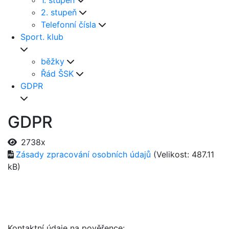
1. stupeň
2. stupeň
Telefonní čísla
Sport. klub
běžky
Řád ŠSK
GDPR
GDPR
2738x
Zásady zpracování osobních údajů
(Velikost: 487.11
kB)
Kontaktní údaje na pověřence: