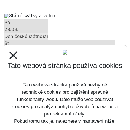
Státní svátky a volna
Po
28.09.
Den české státnosti
St
28.10.
close
Den vzniku samostatného československého státu
Út
Tato webová stránka používá cookies
17.11.
Den boje za svobodu a demokracii
Tato webová stránka používá nezbytné
Čt
24.12.
technické cookies pro zajištění správné
Štědrý den
funkcionality webu. Dále může web používat
Pá
cookies pro analýzu pohybu uživatelů na webu a
25.12.
pro reklamní účely.
1. svátek vánoční
Pokud tomu tak je, naleznete v nastavení níže.
Všechny akce