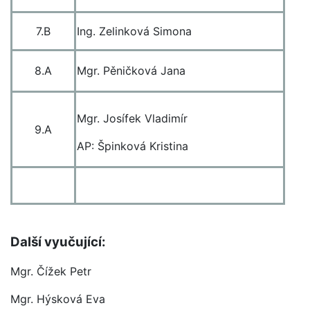
7.B
Ing. Zelinková Simona
8.A
Mgr. Pěničková Jana
Mgr. Josífek Vladimír
9.A
AP: Špinková Kristina
Další vyučující:
Mgr. Čížek Petr
Mgr. Hýsková Eva