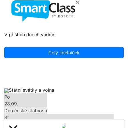
V příštích dnech vaříme
Celý jídelníček
Státní svátky a volna
Po
28.09.
Den české státnosti
St
28.10.