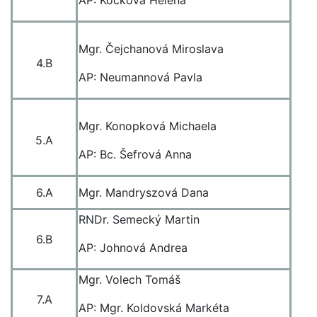
AP: Kocková Helena
Mgr. Čejchanová Miroslava
4.B
AP: Neumannová Pavla
Mgr. Konopková Michaela
5.A
AP: Bc. Šefrová Anna
6.A
Mgr. Mandryszová Dana
RNDr. Semecký Martin
6.B
AP: Johnová Andrea
Mgr. Volech Tomáš
7.A
AP: Mgr. Koldovská Markéta