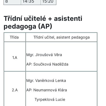
8
14:35
15:20
Třídní učitelé + asistenti
pedagoga (AP)
Třída
Třídní učitel, asistent pedagoga
Mgr. Jiroušová Věra
1.A
AP: Součková Naděžda
Mgr. Vaněrková Lenka
2.A
AP: Neumannová Klára
Tyrpeklová Lucie