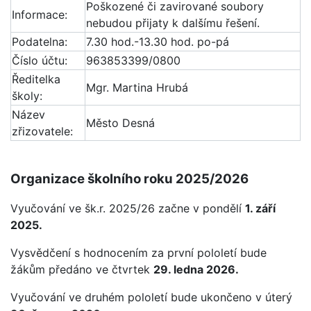
Poškozené či zavirované soubory
Informace:
nebudou přijaty k dalšímu řešení.
Podatelna:
7.30 hod.-13.30 hod. po-pá
Číslo účtu:
963853399/0800
Ředitelka
Mgr. Martina Hrubá
školy:
Název
Město Desná
zřizovatele:
Organizace školního roku 2025/2026
Vyučování ve šk.r. 2025/26 začne v pondělí
1. září
2025.
Vysvědčení s hodnocením za první pololetí bude
žákům předáno ve čtvrtek
29. ledna 2026.
Vyučování ve druhém pololetí bude ukončeno v úterý