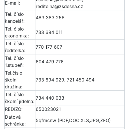
E-mail:
reditelna@zsdesna.cz
Tel. číslo
483 383 256
kancelář:
Tel. číslo
733 694 011
ekonomka:
Tel. číslo
770 177 607
ředitelka:
Tel. číslo
604 479 776
1.stupeň:
Tel.číslo
školní
733 694 929, 721 450 494
družina:
Tel. číslo
734 440 033
školní jídelna:
REDIZO:
650023021
Datová
5qfmcnw (PDF,DOC,XLS,JPG,ZFO)
schránka: