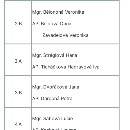
Mgr. Bělonohá Veronika
2.B
AP: Beldová Dana
Zavadelová Veronika
Mgr. Štréglová Hana
3.A
AP: Ticháčková Hadravová Iva
Mgr. Dvořáková Jana
3.B
AP: Darebná Petra
Mgr. Sábová Lucie
4.A