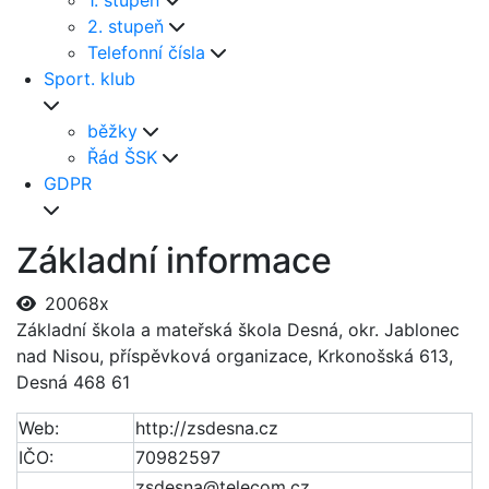
1. stupeň
2. stupeň
Telefonní čísla
Sport. klub
běžky
Řád ŠSK
GDPR
Základní informace
20068x
Základní škola a mateřská škola Desná, okr. Jablonec
nad Nisou, příspěvková organizace, Krkonošská 613,
Desná 468 61
Web:
http://zsdesna.cz
IČO:
70982597
zsdesna@telecom.cz,