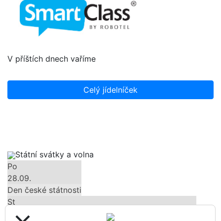
V příštích dnech vaříme
Celý jídelníček
Státní svátky a volna
Po
28.09.
Den české státnosti
St
28.10.