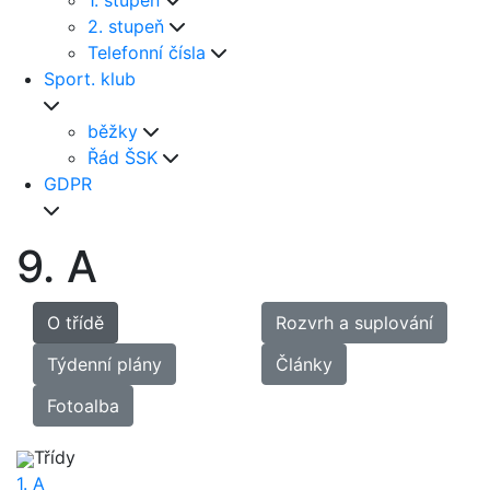
1. stupeň
2. stupeň
Telefonní čísla
Sport. klub
běžky
Řád ŠSK
GDPR
9. A
O třídě
Rozvrh a suplování
Týdenní plány
Články
Fotoalba
Třídy
1. A