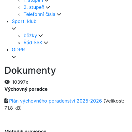
1. stupeň
2. stupeň
Telefonní čísla
Sport. klub
běžky
Řád ŠSK
GDPR
Dokumenty
10397x
Výchovný poradce
Plán výchovného poradenství 2025-2026
(Velikost:
71.8 kB)
Metodik prevence