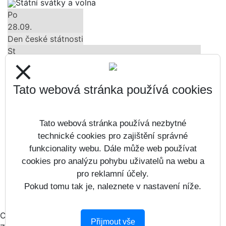
Státní svátky a volna
Po
28.09.
Den české státnosti
St
28.10.
close
Den vzniku samostatného československého státu
Út
Tato webová stránka používá cookies
17.11.
Den boje za svobodu a demokracii
Tato webová stránka používá nezbytné
Čt
24.12.
technické cookies pro zajištění správné
Štědrý den
funkcionality webu. Dále může web používat
Pá
cookies pro analýzu pohybu uživatelů na webu a
25.12.
pro reklamní účely.
1. svátek vánoční
Pokud tomu tak je, naleznete v nastavení níže.
Všechny akce
Copyright © 2016 - 2026
Přijmout vše