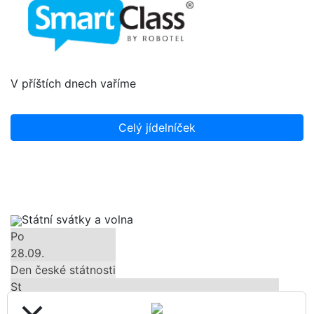
V příštích dnech vaříme
Celý jídelníček
Státní svátky a volna
Po
28.09.
Den české státnosti
St
28.10.