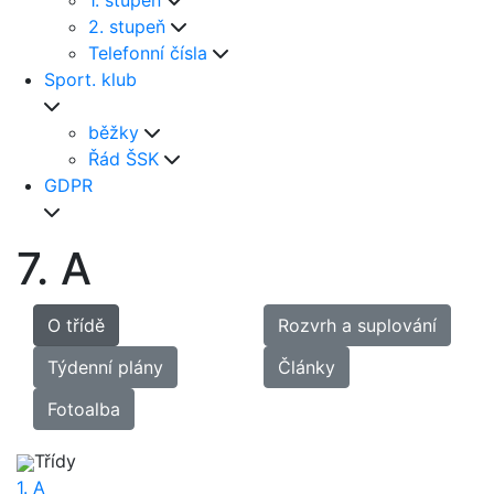
1. stupeň
2. stupeň
Telefonní čísla
Sport. klub
běžky
Řád ŠSK
GDPR
7. A
O třídě
Rozvrh a suplování
Týdenní plány
Články
Fotoalba
Třídy
1. A