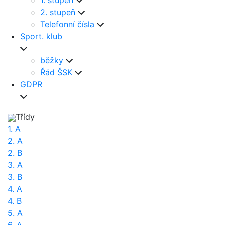
1. stupeň
2. stupeň
Telefonní čísla
Sport. klub
běžky
Řád ŠSK
GDPR
Třídy
1. A
2. A
2. B
3. A
3. B
4. A
4. B
5. A