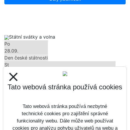
Státní svátky a volna
Po
28.09.
Den české státnosti
St
28.10.
close
Den vzniku samostatného československého státu
Út
Tato webová stránka používá cookies
17.11.
Den boje za svobodu a demokracii
Tato webová stránka používá nezbytné
Čt
24.12.
technické cookies pro zajištění správné
Štědrý den
funkcionality webu. Dále může web používat
Pá
cookies pro analýzu pohybu uživatelů na webu a