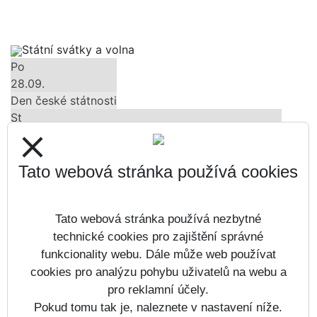
Státní svátky a volna
Po
28.09.
Den české státnosti
St
28.10.
close
Den vzniku samostatného československého státu
Út
Tato webová stránka používá cookies
17.11.
Den boje za svobodu a demokracii
Tato webová stránka používá nezbytné
Čt
24.12.
technické cookies pro zajištění správné
Štědrý den
funkcionality webu. Dále může web používat
Pá
cookies pro analýzu pohybu uživatelů na webu a
25.12.
pro reklamní účely.
1. svátek vánoční
Pokud tomu tak je, naleznete v nastavení níže.