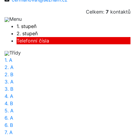
Celkem:
7
kontaktů
Menu
1. stupeň
2. stupeň
Telefonní čísla
Třídy
1. A
2. A
2. B
3. A
3. B
4. A
4. B
5. A
6. A
6. B
7. A