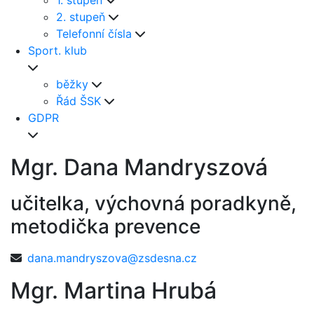
1. stupeň
2. stupeň
Telefonní čísla
Sport. klub
běžky
Řád ŠSK
GDPR
Mgr. Dana Mandryszová
učitelka, výchovná poradkyně,
metodička prevence
dana.mandryszova@zsdesna.cz
Mgr. Martina Hrubá