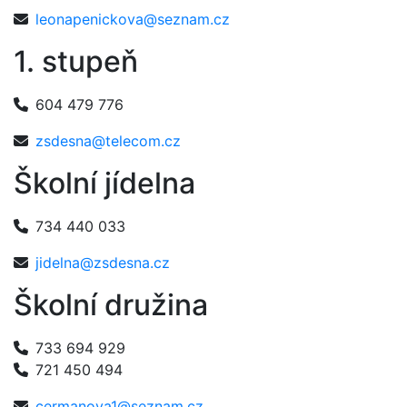
leonapenickova@seznam.cz
1. stupeň
604 479 776
zsdesna@telecom.cz
Školní jídelna
734 440 033
jidelna@zsdesna.cz
Školní družina
733 694 929
721 450 494
cermanova1@seznam.cz