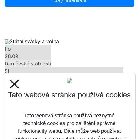
Celý jídelníček
Státní svátky a volna
Po
28.09.
Den české státnosti
St
28.10.
close
Den vzniku samostatného československého státu
Út
Tato webová stránka používá cookies
17.11.
Den boje za svobodu a demokracii
Tato webová stránka používá nezbytné
Čt
24.12.
technické cookies pro zajištění správné
Štědrý den
funkcionality webu. Dále může web používat
Pá
cookies pro analýzu pohybu uživatelů na webu a