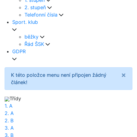
1. stupeň
2. stupeň
Telefonní čísla
Sport. klub
běžky
Řád ŠSK
GDPR
×
K této položce menu není připojen žádný
článek!
Třídy
1. A
2. A
2. B
3. A
3. B