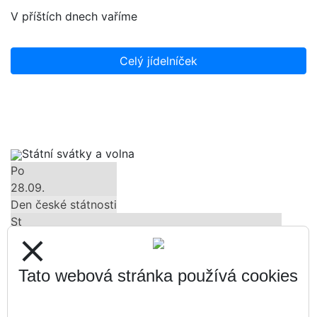
V příštích dnech vaříme
Celý jídelníček
Státní svátky a volna
Po
28.09.
Den české státnosti
St
28.10.
close
Den vzniku samostatného československého státu
Út
Tato webová stránka používá cookies
17.11.
Den boje za svobodu a demokracii